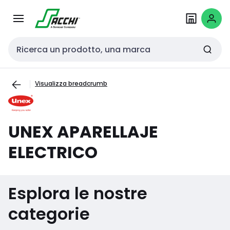
Passa alla
Salta al
navigazione
contenuto
Cerca input
Visualizza breadcrumb
UNEX APARELLAJE
ELECTRICO
Esplora le nostre
categorie