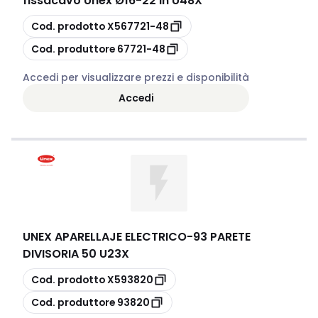
fissacavo Unex Ø16-22 in U48X
copia
Cod. prodotto
X567721-48
copia
Cod. produttore
67721-48
Accedi per visualizzare prezzi e disponibilità
Accedi
UNEX APARELLAJE ELECTRICO
-
93 PARETE
DIVISORIA 50 U23X
copia
Cod. prodotto
X593820
copia
Cod. produttore
93820