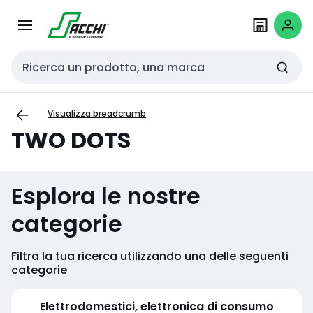
Passa alla
Salta al
navigazione
contenuto
Cerca input
Visualizza breadcrumb
TWO DOTS
Esplora le nostre
categorie
Filtra la tua ricerca utilizzando una delle seguenti
categorie
Elettrodomestici, elettronica di consumo