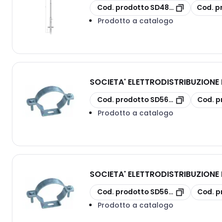
copia
copia
Cod. prodotto
SD4803
Cod. p
Prodotto a catalogo
SOCIETA' ELETTRODISTRIBUZION
copia
copia
Cod. prodotto
SD5605/22
Cod. p
Prodotto a catalogo
SOCIETA' ELETTRODISTRIBUZION
copia
copia
Cod. prodotto
SD5605/28
Cod. p
Prodotto a catalogo