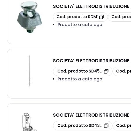
SOCIETA' ELETTRODISTRIBUZION
copia
copia
Cod. prodotto
SDM1
Cod. pro
Prodotto a catalogo
SOCIETA' ELETTRODISTRIBUZION
copia
copia
Cod. prodotto
SD4500
Cod. p
Prodotto a catalogo
SOCIETA' ELETTRODISTRIBUZION
copia
copia
Cod. prodotto
SD4301/MOR
Cod. p