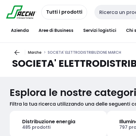
Passa alla
Salta al
navigazione
contenuto
Tutti i prodotti
Cerca input
Azienda
Aree di Business
Servizi logistici
Chi 
Marche
SOCIETA' ELETTRODISTRIBUZIONE MARCH
SOCIETA' ELETTRODISTR
Esplora le nostre categor
Filtra la tua ricerca utilizzando una delle seguenti 
Distribuzione energia
Illumi
485 prodotti
797 pro