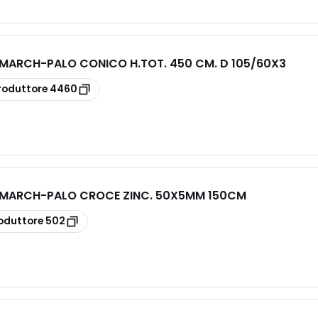
E MARCH
-
PALO CONICO H.TOT. 450 CM. D 105/60X3
roduttore
4460
E MARCH
-
PALO CROCE ZINC. 50X5MM 150CM
oduttore
502