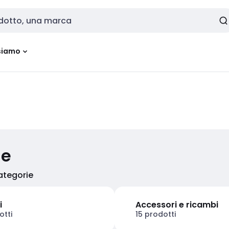
siamo
ie
categorie
i
Accessori e ricambi
otti
15 prodotti