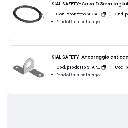
SIAL SAFETY
-
Cavo D 8mm tagliat
copia
copia
Cod. prodotto
SFCV_X_8
Cod. 
Prodotto a catalogo
SIAL SAFETY
-
Ancoraggio antica
copia
copia
Cod. prodotto
SFAPGV
Cod. 
Prodotto a catalogo