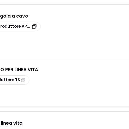
gola a cavo
produttore
APCV
 PER LINEA VITA
duttore
TS
linea vita