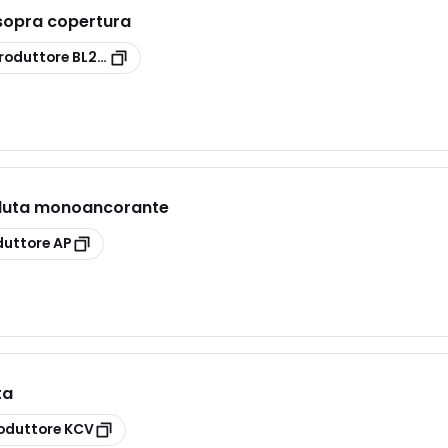
 sopra copertura
roduttore
BL2CLS
duta monoancorante
duttore
AP
ta
oduttore
KCV