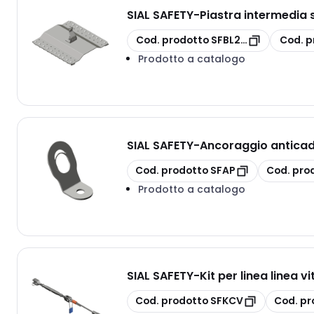
SIAL SAFETY
-
Piastra intermedia
copia
copia
Cod. prodotto
SFBL2CLS
Cod. p
Prodotto a catalogo
SIAL SAFETY
-
Ancoraggio antica
copia
copia
Cod. prodotto
SFAP
Cod. pro
Prodotto a catalogo
SIAL SAFETY
-
Kit per linea linea vi
copia
copia
Cod. prodotto
SFKCV
Cod. pr