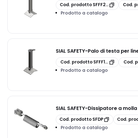
copia
copia
Cod. prodotto
SFFF2P30
Cod. p
Prodotto a catalogo
SIAL SAFETY
-
Palo di testa per lin
copia
copia
Cod. prodotto
SFFF1P30
Cod. 
Prodotto a catalogo
SIAL SAFETY
-
Dissipatore a molla
copia
copia
Cod. prodotto
SFDP
Cod. pro
Prodotto a catalogo