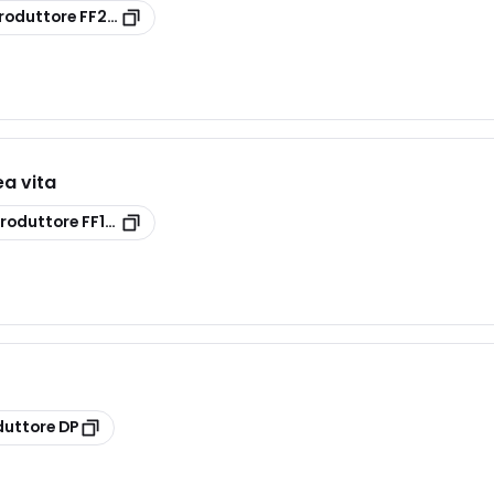
roduttore
FF2P30
ea vita
produttore
FF1P30
duttore
DP