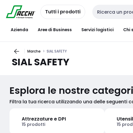
Passa alla
Salta al
navigazione
contenuto
Tutti i prodotti
Cerca input
Azienda
Aree di Business
Servizi logistici
Chi 
Marche
SIAL SAFETY
SIAL SAFETY
Esplora le nostre categor
Filtra la tua ricerca utilizzando una delle seguenti 
Attrezzature e DPI
Utensil
15 prodotti
15 prod