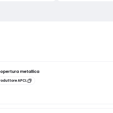
opertura metallica
roduttore
APCL