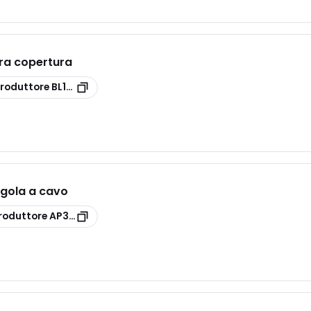
pra copertura
produttore
BL1CLS
gola a cavo
roduttore
AP3CV