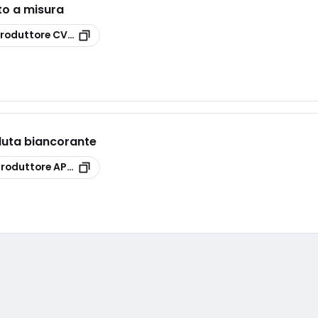
o a misura
produttore
CV_X_8
duta biancorante
produttore
APGV