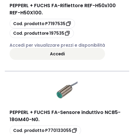
PEPPERL + FUCHS FA
-
Riflettore REF-H50x100
REF-H50X100.
copia
Cod. prodotto
P7197535
copia
Cod. produttore
197535
Accedi per visualizzare prezzi e disponibilità
Accedi
PEPPERL + FUCHS FA
-
Sensore induttivo NCB5-
18GM40-N0.
copia
Cod. prodotto
P770133055