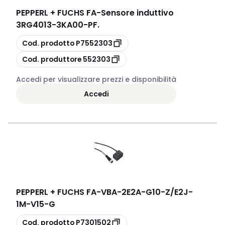
PEPPERL + FUCHS FA
-
Sensore induttivo
3RG4013-3KA00-PF.
copia
Cod. prodotto
P7552303
copia
Cod. produttore
552303
Accedi per visualizzare prezzi e disponibilità
Accedi
PEPPERL + FUCHS FA
-
VBA-2E2A-G10-Z/E2J-
1M-V15-G
copia
Cod. prodotto
P7301502