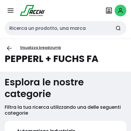
Passa alla
Salta al
navigazione
contenuto
Cerca input
Visualizza breadcrumb
PEPPERL + FUCHS FA
Esplora le nostre
categorie
Filtra la tua ricerca utilizzando una delle seguenti
categorie