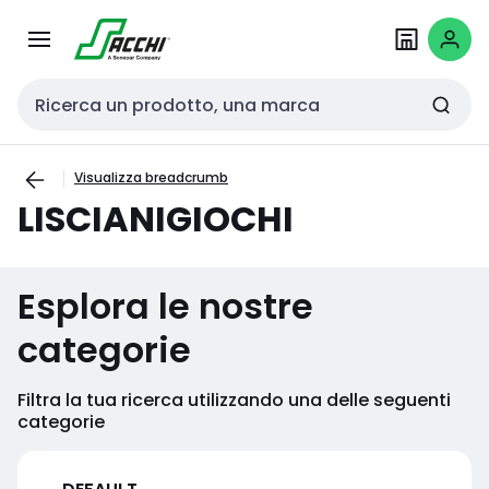
Passa alla
Salta al
navigazione
contenuto
Cerca input
Visualizza breadcrumb
LISCIANIGIOCHI
Esplora le nostre
categorie
Filtra la tua ricerca utilizzando una delle seguenti
categorie