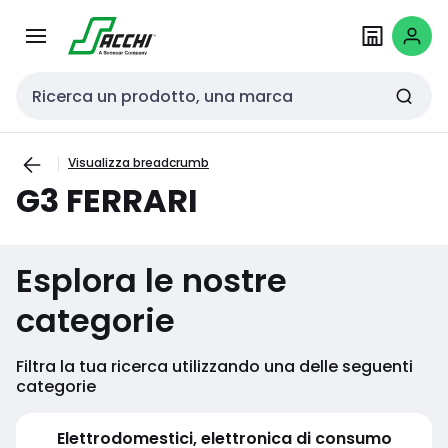
Passa alla
Salta al
navigazione
contenuto
Cerca input
Visualizza breadcrumb
G3 FERRARI
Esplora le nostre
categorie
Filtra la tua ricerca utilizzando una delle seguenti
categorie
Elettrodomestici, elettronica di consumo