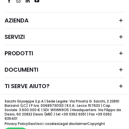
AZIENDA
SERVIZI
PRODOTTI
DOCUMENTI
TI SERVE AIUTO?
Sacchi Giuseppe S.p.A | Sede Legale: Via Privata G. Sacchi, 2 23891
Barzanò (LC) | P.Iva: 00689730133 | R.E.A.: Lecco 157633 | Cap.
Sociale: 3.600.000 € | SDI: WSWK9O5 | Headquarters: Via Filippo da
Desio, 60 20832 Desio (MB) | tel +39 0362 6351 | Fax +39 0362
635401
Privacy Policy
Gestisci i cookies
Legal disclaimer
Copyright