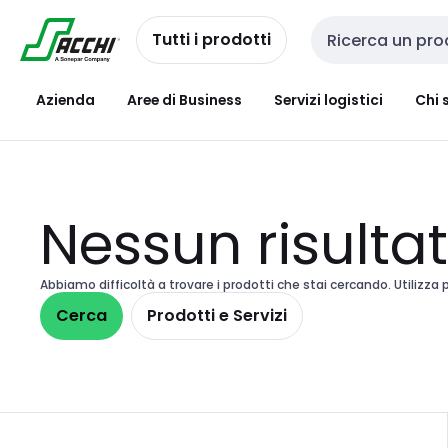
Passa alla
Salta al
navigazione
contenuto
Tutti i prodotti
Cerca input
Azienda
Aree di Business
Servizi logistici
Chi 
Nessun risulta
Abbiamo difficoltà a trovare i prodotti che stai cercando. Utilizza p
Cerca
Prodotti e Servizi