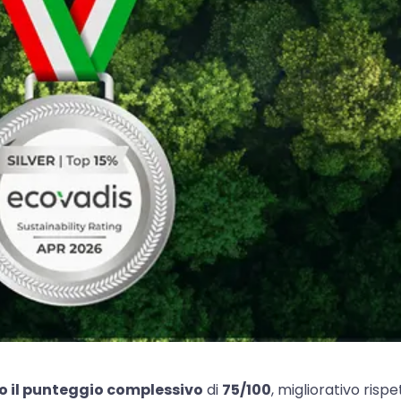
 il punteggio complessivo
di
75/100
, migliorativo risp