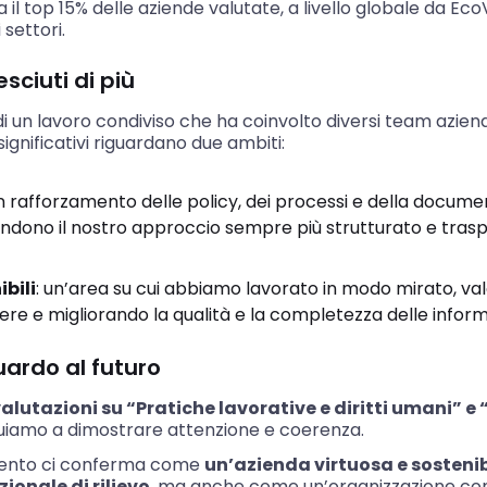
il top 15% delle aziende valutate, a livello globale da Eco
 settori
.
sciuti di più
o di un lavoro condiviso che ha coinvolto diversi team aziend
significativi riguardano due ambiti:
un rafforzamento delle policy, dei processi e della docum
ndono il nostro approccio sempre più strutturato e tras
ibili
: un’area su cui abbiamo lavorato in modo mirato, val
ssere e migliorando la qualità e la completezza delle informa
uardo al futuro
 valutazioni su “Pratiche lavorative e diritti umani” 
inuiamo a dimostrare attenzione e coerenza.
mento ci conferma come
un’azienda virtuosa e sosteni
ionale di rilievo
, ma anche come un’organizzazione co