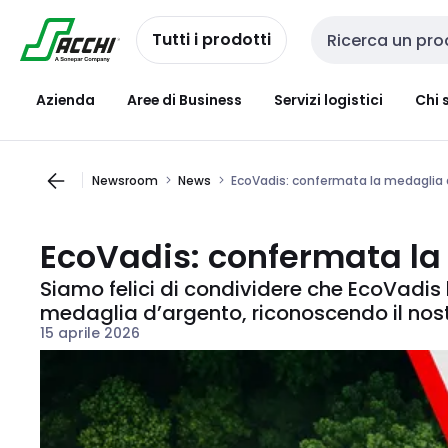
Passa alla
Salta al
navigazione
contenuto
Tutti i prodotti
Cerca input
Azienda
Aree di Business
Servizi logistici
Chi 
Newsroom
News
EcoVadis: confermata la medaglia 
EcoVadis: confermata la
Siamo felici di condividere che EcoVadis
medaglia d’argento, riconoscendo il nost
15 aprile 2026