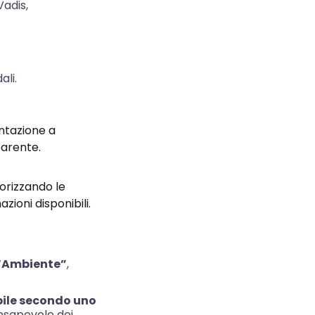
Vadis,
ali.
entazione a
parente.
orizzando le
zioni disponibili.
e “Ambiente”
,
bile secondo uno
nsapevole dei