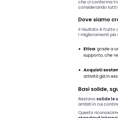
che ci conferma tra 
considerando tutti i
Dove siamo cre
Il risultato è frutt
I miglioramenti più 
Etica
: grazie a 
supporto, che re
Acquisti sosten
attività già in e
Basi solide, sg
Restano
solide le
ambiti in cui cont
Questo riconosci
standard internaz