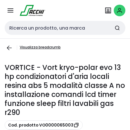
Passa alla
Salta al
navigazione
contenuto
Cerca input
Visualizza breadcrumb
VORTICE - Vort kryo-polar evo 13
hp condizionatori d'aria locali
resina abs 5 modalità classe A no
installazione comandi lcd timer
funzione sleep filtri lavabili gas
r290
copia
Cod. prodotto VO0000065003