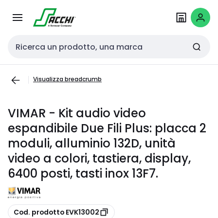
Passa alla
Salta al
navigazione
contenuto
Cerca input
Visualizza breadcrumb
VIMAR - Kit audio video
espandibile Due Fili Plus: placca 2
moduli, alluminio 132D, unità
video a colori, tastiera, display,
6400 posti, tasti inox 13F7.
copia
Cod. prodotto EVK13002