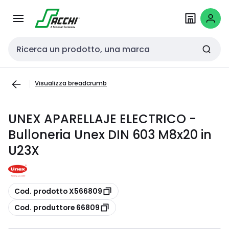
Passa alla
Salta al
navigazione
contenuto
Cerca input
Visualizza breadcrumb
UNEX APARELLAJE ELECTRICO -
Bulloneria Unex DIN 603 M8x20 in
U23X
copia
Cod. prodotto X566809
copia
Cod. produttore 66809