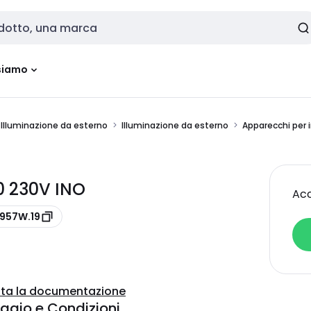
siamo
Illuminazione da esterno
Illuminazione da esterno
Apparecchi per 
0 230V INO
Acc
4957W.19
ta la documentazione
ggio e Condizioni