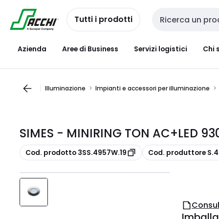
Passa alla
Salta al
navigazione
contenuto
Tutti i prodotti
Cerca input
Azienda
Aree di Business
Servizi logistici
Chi 
Illuminazione
Impianti e accessori per illuminazione
SIMES - MINIRING TON AC+LED 93
copia
copia
Cod. prodotto 3SS.4957W.19
Cod. produttore S.
Consul
Imballa