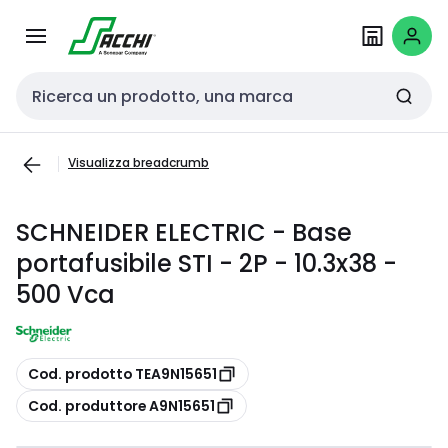
Passa alla
Salta al
navigazione
contenuto
Cerca input
Visualizza breadcrumb
SCHNEIDER ELECTRIC - Base
portafusibile STI - 2P - 10.3x38 -
500 Vca
copia
Cod. prodotto TEA9N15651
copia
Cod. produttore A9N15651