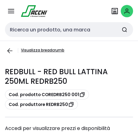
Passa alla
Salta al
navigazione
contenuto
Cerca input
Visualizza breadcrumb
REDBULL - RED BULL LATTINA
250ML REDRB250
copia
Cod. prodotto COREDRB250 001
copia
Cod. produttore REDRB250
Accedi per visualizzare prezzi e disponibilità