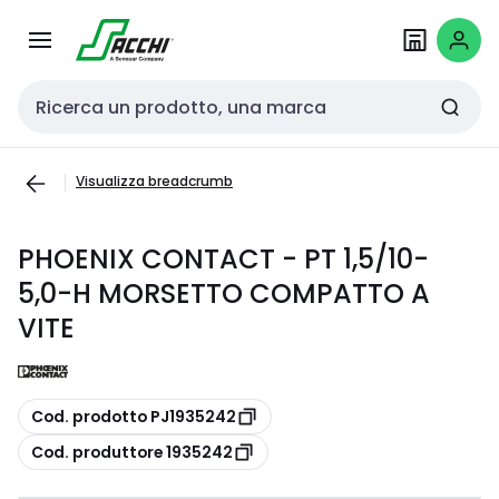
Passa alla
Salta al
navigazione
contenuto
Cerca input
Visualizza breadcrumb
PHOENIX CONTACT - PT 1,5/10-
5,0-H MORSETTO COMPATTO A
VITE
copia
Cod. prodotto PJ1935242
copia
Cod. produttore 1935242