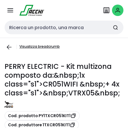
Passa alla
Salta al
navigazione
contenuto
Cerca input
Visualizza breadcrumb
PERRY ELECTRIC - Kit multizona
composto da:&nbsp;1x
class="s1">CR051WIFI &nbsp;+ 4x
class="s1">&nbsp;VTRX05&nbsp;
copia
Cod. prodotto PY1TXCR051KIT1
copia
Cod. produttore 1TXCR051KIT1