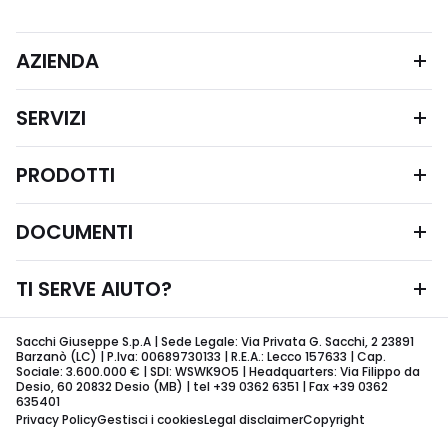
AZIENDA
SERVIZI
PRODOTTI
DOCUMENTI
TI SERVE AIUTO?
Sacchi Giuseppe S.p.A | Sede Legale: Via Privata G. Sacchi, 2 23891
Barzanò (LC) | P.Iva: 00689730133 | R.E.A.: Lecco 157633 | Cap.
Sociale: 3.600.000 € | SDI: WSWK9O5 | Headquarters: Via Filippo da
Desio, 60 20832 Desio (MB) | tel +39 0362 6351 | Fax +39 0362
635401
Privacy Policy
Gestisci i cookies
Legal disclaimer
Copyright