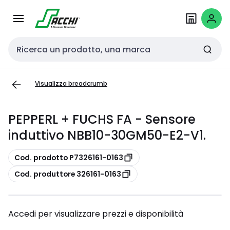
Passa alla
Salta al
navigazione
contenuto
Cerca input
Visualizza breadcrumb
PEPPERL + FUCHS FA - Sensore
induttivo NBB10-30GM50-E2-V1.
copia
Cod. prodotto P7326161-0163
copia
Cod. produttore 326161-0163
Accedi per visualizzare prezzi e disponibilità