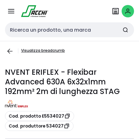
Passa alla
Salta al
navigazione
contenuto
Cerca input
Visualizza breadcrumb
NVENT ERIFLEX - Flexibar
Advanced 630A 6x32x1mm
192mm² 2m di lunghezza STAG
copia
Cod. prodotto E5534027
copia
Cod. produttore 534027