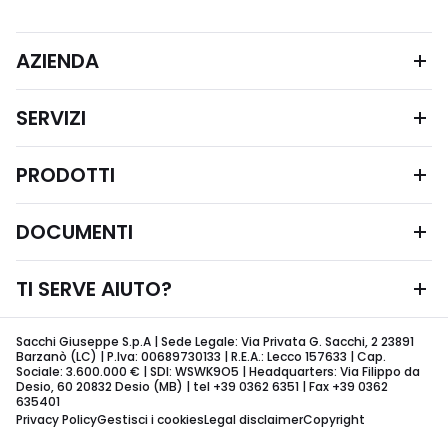
AZIENDA
SERVIZI
PRODOTTI
DOCUMENTI
TI SERVE AIUTO?
Sacchi Giuseppe S.p.A | Sede Legale: Via Privata G. Sacchi, 2 23891
Barzanò (LC) | P.Iva: 00689730133 | R.E.A.: Lecco 157633 | Cap.
Sociale: 3.600.000 € | SDI: WSWK9O5 | Headquarters: Via Filippo da
Desio, 60 20832 Desio (MB) | tel +39 0362 6351 | Fax +39 0362
635401
Privacy Policy
Gestisci i cookies
Legal disclaimer
Copyright