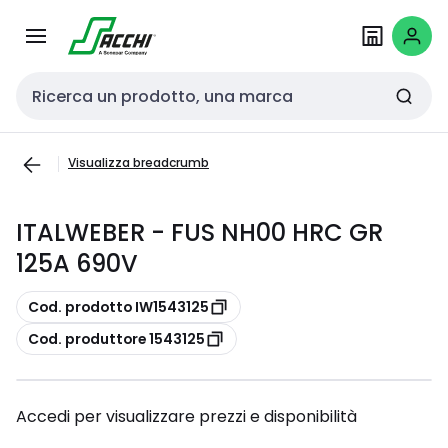
Passa alla
Salta al
navigazione
contenuto
Cerca input
Visualizza breadcrumb
ITALWEBER - FUS NH00 HRC GR
125A 690V
copia
Cod. prodotto IW1543125
copia
Cod. produttore 1543125
Accedi per visualizzare prezzi e disponibilità