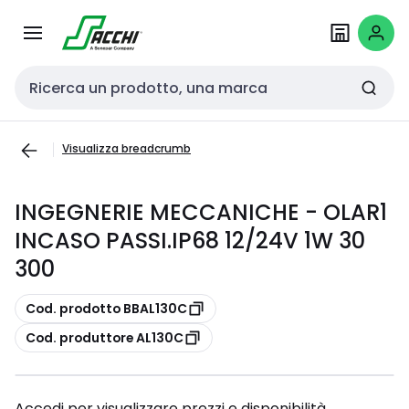
Passa alla
Salta al
navigazione
contenuto
Cerca input
Visualizza breadcrumb
INGEGNERIE MECCANICHE - OLAR1
INCASO PASSI.IP68 12/24V 1W 30
300
copia
Cod. prodotto BBAL130C
copia
Cod. produttore AL130C
Accedi per visualizzare prezzi e disponibilità