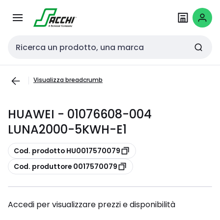
Passa alla
Salta al
navigazione
contenuto
Cerca input
Visualizza breadcrumb
HUAWEI - 01076608-004
LUNA2000-5KWH-E1
copia
Cod. prodotto HU0017570079
copia
Cod. produttore 0017570079
Accedi per visualizzare prezzi e disponibilità