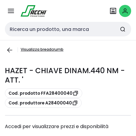
Passa alla
Salta al
navigazione
contenuto
Cerca input
Visualizza breadcrumb
HAZET - CHIAVE DINAM.440 NM -
ATT. '
copia
Cod. prodotto FFA28400040
copia
Cod. produttore A28400040
Accedi per visualizzare prezzi e disponibilità