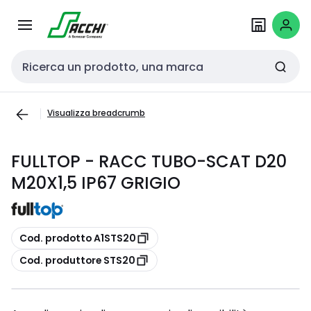
Passa alla
Salta al
navigazione
contenuto
Cerca input
Visualizza breadcrumb
FULLTOP - RACC TUBO-SCAT D20
M20X1,5 IP67 GRIGIO
copia
Cod. prodotto A1STS20
copia
Cod. produttore STS20