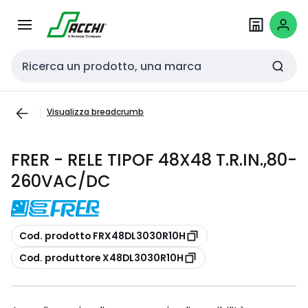
Passa alla
Salta al
navigazione
contenuto
Cerca input
Visualizza breadcrumb
FRER - RELE TIPOF 48X48 T.R.IN.,80-
260VAC/DC
copia
Cod. prodotto FRX48DL3030R10H
copia
Cod. produttore X48DL3030R10H