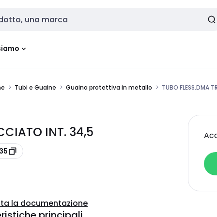
siamo
ne
Tubi e Guaine
Guaina protettiva in metallo
TUBO FLESS.DMA TR
CIATO INT. 34,5
Acc
235
ta la documentazione
istiche principali