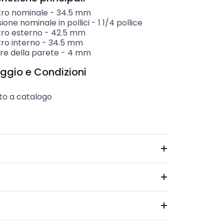
ro nominale
-
34.5
mm
one nominale in pollici
-
1 1/4 pollice
ro esterno
-
42.5
mm
ro interno
-
34.5
mm
re della parete
-
4
mm
ggio e Condizioni
to a catalogo