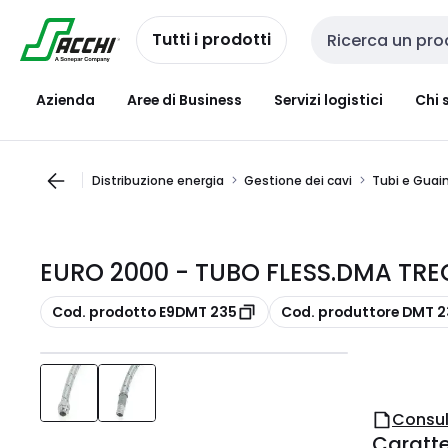
Passa alla
Salta al
navigazione
contenuto
Tutti i prodotti
Cerca input
Azienda
Aree di Business
Servizi logistici
Chi 
Distribuzione energia
Gestione dei cavi
Tubi e Guai
EURO 2000 - TUBO FLESS.DMA TREC
copia
copia
Cod. prodotto E9DMT 235
Cod. produttore DMT 
Consul
Caratter