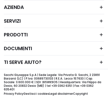
AZIENDA
SERVIZI
PRODOTTI
DOCUMENTI
TI SERVE AIUTO?
Sacchi Giuseppe S.p.A | Sede Legale: Via Privata G. Sacchi, 2 23891
Barzanò (LC) | P.Iva: 00689730133 | R.E.A.: Lecco 157633 | Cap.
Sociale: 3.600.000 € | SDI: WSWK9O5 | Headquarters: Via Filippo da
Desio, 60 20832 Desio (MB) | tel +39 0362 6351 | Fax +39 0362
635401
Privacy Policy
Gestisci i cookies
Legal disclaimer
Copyright