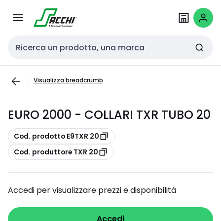
Passa alla
Salta al
navigazione
contenuto
Cerca input
Visualizza breadcrumb
EURO 2000 - COLLARI TXR TUBO 20
copia
Cod. prodotto E9TXR 20
copia
Cod. produttore TXR 20
Accedi per visualizzare prezzi e disponibilità
Accedi