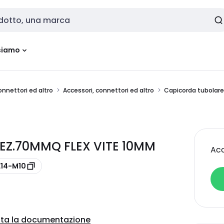
siamo
onnettori ed altro
Accessori, connettori ed altro
Capicorda tubolare
EZ.70MMQ FLEX VITE 10MM
Acc
E14-M10
ta la documentazione