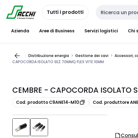
Passa alla
Salta al
navigazione
contenuto
Tutti i prodotti
Cerca input
Azienda
Aree di Business
Servizi logistici
Chi 
Distribuzione energia
Gestione dei cavi
Accessori, c
CAPOCORDA ISOLATO SEZ.70MMQ FLEX VITE 10MM
CEMBRE - CAPOCORDA ISOLATO S
copia
copia
Cod. prodotto C9ANE14-M10
Cod. produttore AN
Consul