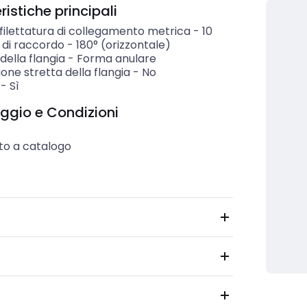
istiche principali
filettatura di collegamento metrica
-
10
 di raccordo
-
180° (orizzontale)
ella flangia
-
Forma anulare
one stretta della flangia
-
No
-
Sì
ggio e Condizioni
to a catalogo