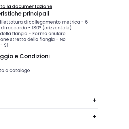
ta la documentazione
istiche principali
filettatura di collegamento metrica
-
6
 di raccordo
-
180° (orizzontale)
ella flangia
-
Forma anulare
one stretta della flangia
-
No
-
Sì
ggio e Condizioni
to a catalogo