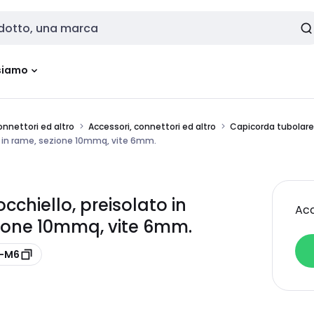
siamo
onnettori ed altro
Accessori, connettori ed altro
Capicorda tubolare
ri in rame, sezione 10mmq, vite 6mm.
chiello, preisolato in
Acc
ezione 10mmq, vite 6mm.
2-M6