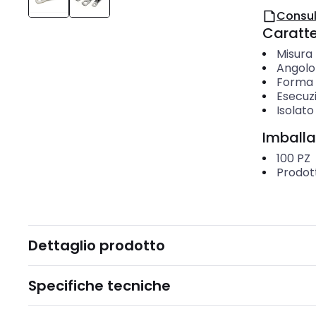
Consul
Caratter
Misura 
Angolo
Forma d
Esecuzi
Isolato
Imballa
100
PZ
Prodot
Dettaglio prodotto
Specifiche tecniche