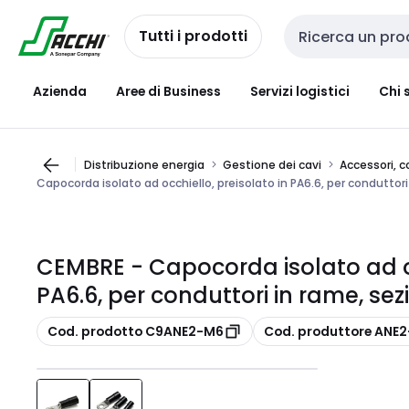
Passa alla
Salta al
navigazione
contenuto
Tutti i prodotti
Cerca input
Azienda
Aree di Business
Servizi logistici
Chi 
Distribuzione energia
Gestione dei cavi
Accessori, c
Capocorda isolato ad occhiello, preisolato in PA6.6, per condutto
CEMBRE - Capocorda isolato ad oc
PA6.6, per conduttori in rame, s
copia
copia
Cod. prodotto C9ANE2-M6
Cod. produttore ANE