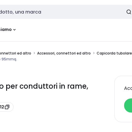
siamo
onnettori ed altro
Accessori, connettori ed altro
Capicorda tubolare
ne 95mmq.
 per conduttori in rame,
Acc
12