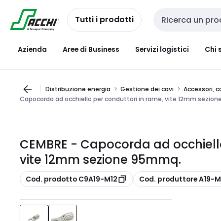
Passa alla
Salta al
navigazione
contenuto
Tutti i prodotti
Cerca input
Azienda
Aree di Business
Servizi logistici
Chi 
Distribuzione energia
Gestione dei cavi
Accessori, c
Capocorda ad occhiello per conduttori in rame, vite 12mm sezio
CEMBRE - Capocorda ad occhiello
vite 12mm sezione 95mmq.
copia
copia
Cod. prodotto C9A19-M12
Cod. produttore A19-M