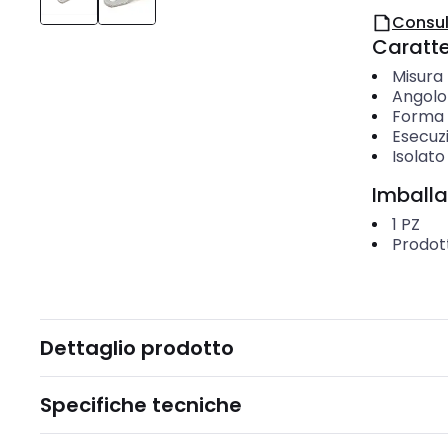
Consul
Caratter
Misura 
Angolo
Forma d
Esecuzi
Isolato
Imballa
1
PZ
Prodot
Dettaglio prodotto
Specifiche tecniche