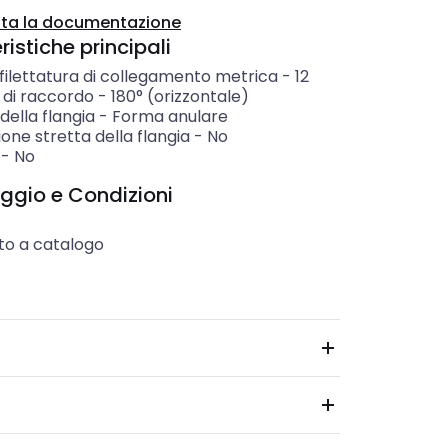
ta la documentazione
istiche principali
filettatura di collegamento metrica
-
12
 di raccordo
-
180° (orizzontale)
ella flangia
-
Forma anulare
one stretta della flangia
-
No
-
No
ggio e Condizioni
to a catalogo