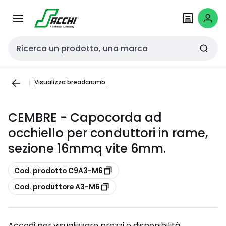
Passa alla
Salta al
navigazione
contenuto
Cerca input
Visualizza breadcrumb
CEMBRE - Capocorda ad
occhiello per conduttori in rame,
sezione 16mmq vite 6mm.
copia
Cod. prodotto C9A3-M6
copia
Cod. produttore A3-M6
Accedi per visualizzare prezzi e disponibilità