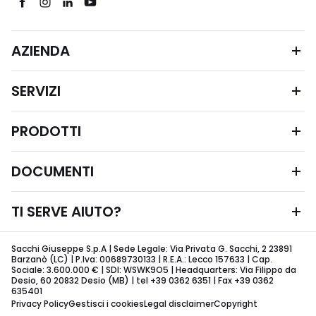
AZIENDA
SERVIZI
PRODOTTI
DOCUMENTI
TI SERVE AIUTO?
Sacchi Giuseppe S.p.A | Sede Legale: Via Privata G. Sacchi, 2 23891
Barzanò (LC) | P.Iva: 00689730133 | R.E.A.: Lecco 157633 | Cap.
Sociale: 3.600.000 € | SDI: WSWK9O5 | Headquarters: Via Filippo da
Desio, 60 20832 Desio (MB) | tel +39 0362 6351 | Fax +39 0362
635401
Privacy Policy
Gestisci i cookies
Legal disclaimer
Copyright