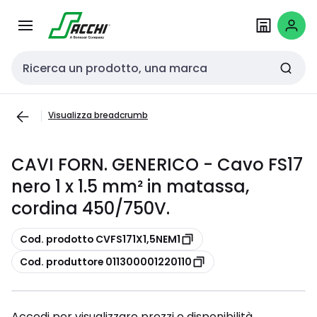
Passa alla
Salta al
navigazione
contenuto
Cerca input
Visualizza breadcrumb
CAVI FORN. GENERICO - Cavo FS17
nero 1 x 1.5 mm² in matassa,
cordina 450/750V.
copia
Cod. prodotto CVFS171X1,5NEM1
copia
Cod. produttore 011300001220110
Accedi per visualizzare prezzi e disponibilità