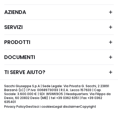
AZIENDA
SERVIZI
PRODOTTI
DOCUMENTI
TI SERVE AIUTO?
Sacchi Giuseppe S.p.A | Sede Legale: Via Privata G. Sacchi, 2 23891
Barzanò (LC) | P.Iva: 00689730133 | R.E.A.: Lecco 157633 | Cap.
Sociale: 3.600.000 € | SDI: WSWK9O5 | Headquarters: Via Filippo da
Desio, 60 20832 Desio (MB) | tel +39 0362 6351 | Fax +39 0362
635401
Privacy Policy
Gestisci i cookies
Legal disclaimer
Copyright