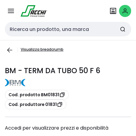
Passa alla
Salta al
navigazione
contenuto
Cerca input
Visualizza breadcrumb
BM - TERM DA TUBO 50 F 6
copia
Cod. prodotto BM01831
copia
Cod. produttore 01831
Accedi per visualizzare prezzi e disponibilità