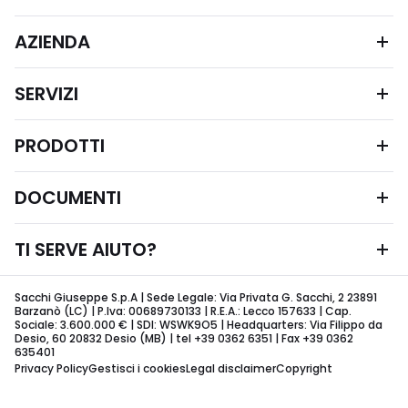
AZIENDA
SERVIZI
PRODOTTI
DOCUMENTI
TI SERVE AIUTO?
Sacchi Giuseppe S.p.A | Sede Legale: Via Privata G. Sacchi, 2 23891
Barzanò (LC) | P.Iva: 00689730133 | R.E.A.: Lecco 157633 | Cap.
Sociale: 3.600.000 € | SDI: WSWK9O5 | Headquarters: Via Filippo da
Desio, 60 20832 Desio (MB) | tel +39 0362 6351 | Fax +39 0362
635401
Privacy Policy
Gestisci i cookies
Legal disclaimer
Copyright