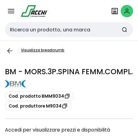
Passa alla
Salta al
navigazione
contenuto
Cerca input
Visualizza breadcrumb
BM - MORS.3P.SPINA FEMM.COMPL.
copia
Cod. prodotto BMM9034
copia
Cod. produttore M9034
Accedi per visualizzare prezzi e disponibilità