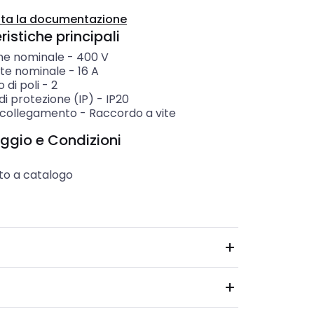
ta la documentazione
istiche principali
ne nominale
-
400
V
te nominale
-
16
A
di poli
-
2
i protezione (IP)
-
IP20
i collegamento
-
Raccordo a vite
ggio e Condizioni
to a catalogo