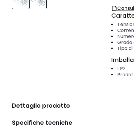
Consul
Caratter
Tensio
Corren
Numero 
Grado d
Tipo d
Imballa
1
PZ
Prodot
Dettaglio prodotto
Specifiche tecniche