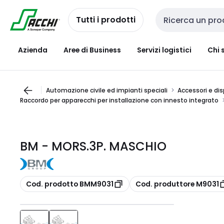
Passa alla
Salta al
navigazione
contenuto
Tutti i prodotti
Cerca input
Azienda
Aree di Business
Servizi logistici
Chi 
Automazione civile ed impianti speciali
Accessori e dis
Raccordo per apparecchi per installazione con innesto integrato
BM - MORS.3P. MASCHIO
copia
copia
Cod. prodotto BMM9031
Cod. produttore M9031