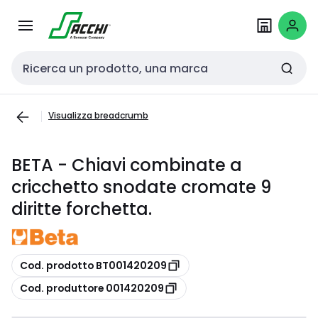
Passa alla
Salta al
navigazione
contenuto
Cerca input
Visualizza breadcrumb
BETA - Chiavi combinate a
cricchetto snodate cromate 9
diritte forchetta.
copia
Cod. prodotto BT001420209
copia
Cod. produttore 001420209