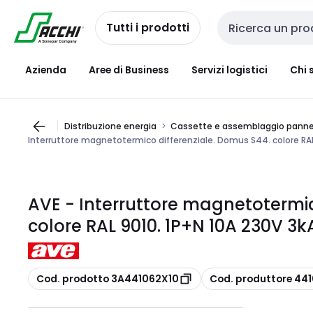
Passa alla
Salta al
navigazione
contenuto
Tutti i prodotti
Cerca input
Azienda
Aree di Business
Servizi logistici
Chi 
Distribuzione energia
Cassette e assemblaggio pannel
Interruttore magnetotermico differenziale. Domus S44. colore RAL 
AVE - Interruttore magnetotermic
colore RAL 9010. 1P+N 10A 230V 3k
copia
copia
Cod. prodotto 3A441062X10
Cod. produttore 44