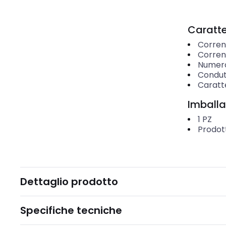
Caratter
Corren
Corren
Numero 
Condut
Caratte
Imballa
1
PZ
Prodot
Dettaglio prodotto
Specifiche tecniche