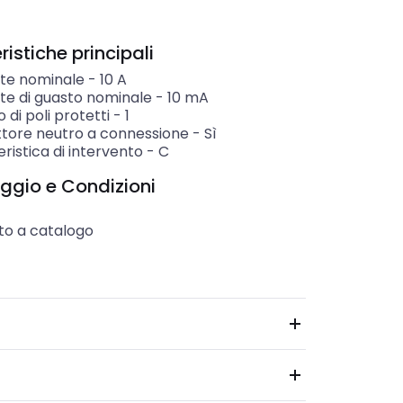
istiche principali
te nominale
-
10
A
te di guasto nominale
-
10
mA
di poli protetti
-
1
tore neutro a connessione
-
Sì
ristica di intervento
-
C
ggio e Condizioni
to a catalogo