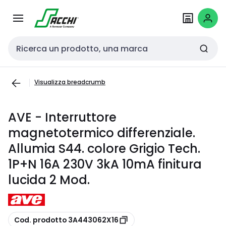
Passa alla
Salta al
navigazione
contenuto
Cerca input
Visualizza breadcrumb
AVE - Interruttore
magnetotermico differenziale.
Allumia S44. colore Grigio Tech.
1P+N 16A 230V 3kA 10mA finitura
lucida 2 Mod.
copia
Cod. prodotto 3A443062X16