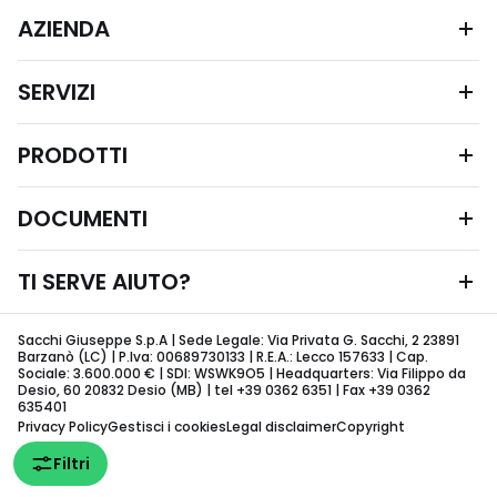
AZIENDA
SERVIZI
PRODOTTI
DOCUMENTI
TI SERVE AIUTO?
Sacchi Giuseppe S.p.A | Sede Legale: Via Privata G. Sacchi, 2 23891
Barzanò (LC) | P.Iva: 00689730133 | R.E.A.: Lecco 157633 | Cap.
Sociale: 3.600.000 € | SDI: WSWK9O5 | Headquarters: Via Filippo da
Desio, 60 20832 Desio (MB) | tel +39 0362 6351 | Fax +39 0362
635401
Privacy Policy
Gestisci i cookies
Legal disclaimer
Copyright
Filtri