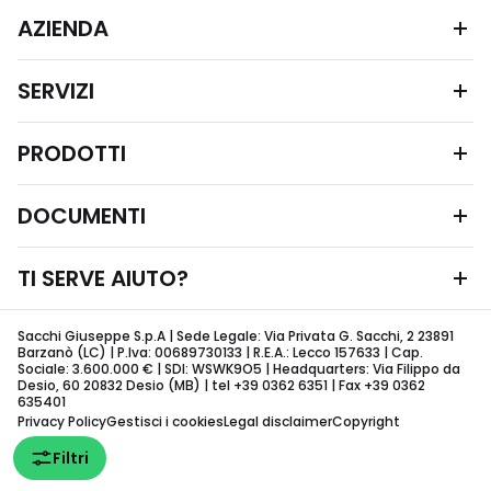
AZIENDA
SERVIZI
PRODOTTI
DOCUMENTI
TI SERVE AIUTO?
Sacchi Giuseppe S.p.A | Sede Legale: Via Privata G. Sacchi, 2 23891
Barzanò (LC) | P.Iva: 00689730133 | R.E.A.: Lecco 157633 | Cap.
Sociale: 3.600.000 € | SDI: WSWK9O5 | Headquarters: Via Filippo da
Desio, 60 20832 Desio (MB) | tel +39 0362 6351 | Fax +39 0362
635401
Privacy Policy
Gestisci i cookies
Legal disclaimer
Copyright
Filtri