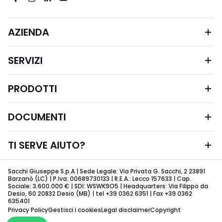
AZIENDA
SERVIZI
PRODOTTI
DOCUMENTI
TI SERVE AIUTO?
Sacchi Giuseppe S.p.A | Sede Legale: Via Privata G. Sacchi, 2 23891
Barzanò (LC) | P.Iva: 00689730133 | R.E.A.: Lecco 157633 | Cap.
Sociale: 3.600.000 € | SDI: WSWK9O5 | Headquarters: Via Filippo da
Desio, 60 20832 Desio (MB) | tel +39 0362 6351 | Fax +39 0362
635401
Privacy Policy
Gestisci i cookies
Legal disclaimer
Copyright