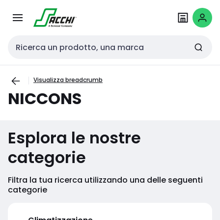
Passa alla
Salta al
navigazione
contenuto
Cerca input
Visualizza breadcrumb
NICCONS
Esplora le nostre
categorie
Filtra la tua ricerca utilizzando una delle seguenti
categorie