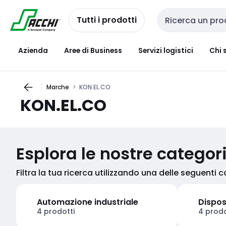
Passa alla
Salta al
navigazione
contenuto
Tutti i prodotti
Cerca input
Azienda
Aree di Business
Servizi logistici
Chi 
Marche
KON.EL.CO
KON.EL.CO
Esplora le nostre categor
Filtra la tua ricerca utilizzando una delle seguenti 
Automazione industriale
Dispos
4 prodotti
4 prodo