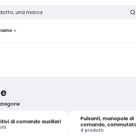
siamo
ie
categorie
Pulsanti, manopole di
itivi di comando ausiliari
comando, commutato
tti
spie luminose
4 prodotti