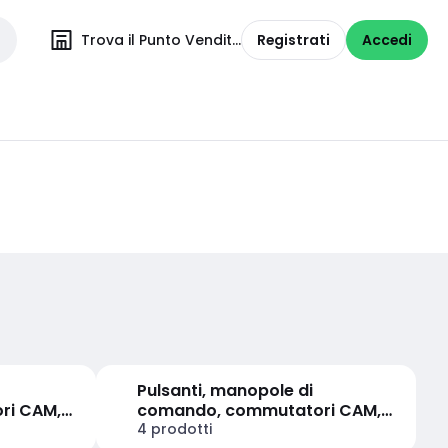
Trova il Punto Vendita
Registrati
Accedi
Pulsanti, manopole di
ri CAM,
comando, commutatori CAM,
spie luminose
4 prodotti