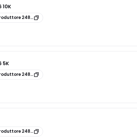
 10K
roduttore
24800170
6 5K
roduttore
24800160
roduttore
24800010