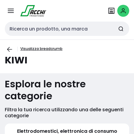
Passa alla
Salta al
navigazione
contenuto
Cerca input
Visualizza breadcrumb
KIWI
Esplora le nostre
categorie
Filtra la tua ricerca utilizzando una delle seguenti
categorie
Elettrodomestici, elettronica di consumo