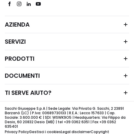
AZIENDA
SERVIZI
PRODOTTI
DOCUMENTI
TI SERVE AIUTO?
Sacchi Giuseppe S.p.A | Sede Legale: Via Privata G. Sacchi, 2 23891
Barzanò (LC) | P.Iva: 00689730133 | R.E.A.: Lecco 157633 | Cap.
Sociale: 3.600.000 € | SDI: WSWK9O5 | Headquarters: Via Filippo da
Desio, 60 20832 Desio (MB) | tel +39 0362 6351 | Fax +39 0362
635401
Privacy Policy
Gestisci i cookies
Legal disclaimer
Copyright