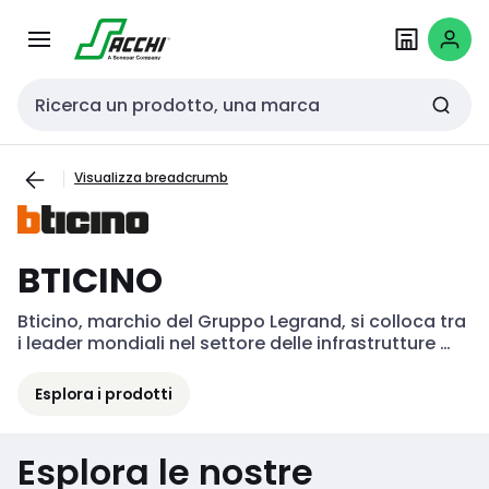
Passa alla
Salta al
navigazione
contenuto
Cerca input
Visualizza breadcrumb
BTICINO
Bticino, marchio del Gruppo Legrand, si colloca tra 
i leader mondiali nel settore delle infrastrutture 
digitali ed elettriche degli edifici.

Esplora i prodotti
Con una costante propensione all’innovazione e al 
design l’azienda sviluppa prodotti, sistemi e servizi 
che migliorano concretamente la qualità della vita 
Esplora le nostre
nelle esperienze dell’abitare, del lavorare e del 