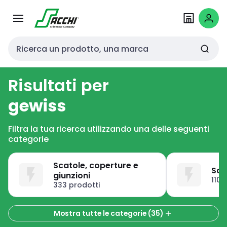
Passa alla
Salta al
navigazione
contenuto
Cerca input
Risultati per
gewiss
Filtra la tua ricerca utilizzando una delle seguenti
categorie
Scatole, coperture e
Sca
giunzioni
1103
333 prodotti
Mostra tutte le categorie (35)